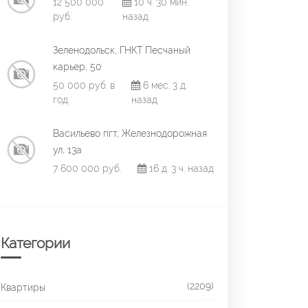
12 500 000
10 ч. 30 мин.
руб.
назад
Зеленодольск, ГНКТ Песчаный
карьер, 50
50 000 руб. в
6 мес. 3 д.
год
назад
Васильево пгт, Железнодорожная
ул, 13а
7 600 000 руб.
16 д. 3 ч. назад
Категории
(2209)
Квартиры