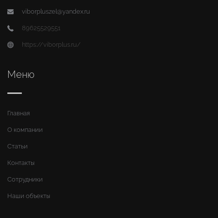
viborpluszel@yandex.ru
89625529551
https://viborplus.ru/
Меню
Главная
О компании
Статьи
Контакты
Сотрудники
Наши объекты