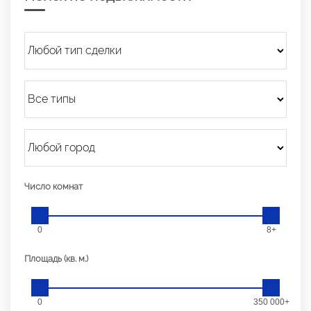
Число комнат
0
8+
Площадь (кв. м.)
0
350 000+