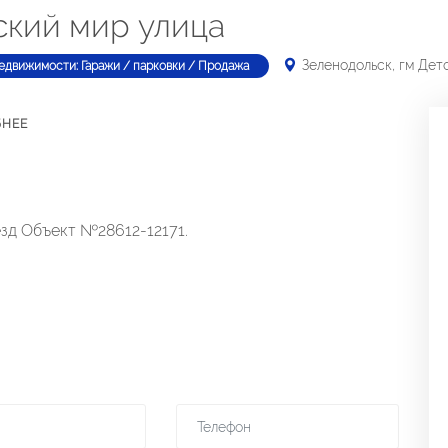
ский мир улица
Зеленодольск, гм Дет
едвижимости: Гаражи / парковки / Продажа
БНЕЕ
езд Объект №28612-12171.