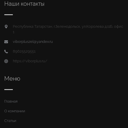
Наши контакты
Республика Татарстан, г.Зеленодольск, ул.Королева д.11Б, офис
1
viborpluszel@yandex.ru
89625529551
https://viborplus.ru/
Меню
Главная
О компании
Статьи