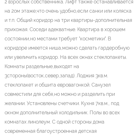
2 взрослых собственника. Лифт также останавливается
на 2ом этаже,что очень удобно,если санки или коляска
и т.п. Общий коридор на три квартиры-дополнительная
прихожая. Соседи адекватные. Квартира в хорошем
состоянии,но местами требует "косметики". В
коридоре имеется ниша,можно сделать гардеробную
или увеличить коридор. На всех окнах стеклопакеты.
Комнаты раздельные,выходят на
3стороны(восток,север,запад). Лоджия 3кв.м.
стеклопакет и обшита евровагонкой. Санузел
совместили для себя,но можно и разделить при
желании. Установлены счетчики. Кухня 7кв.м., под
окном дополнительный холодильник. Полы во всех
комнатах линолеум. С одной стороны дома
современная благоустроенная детская