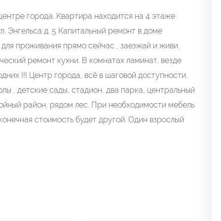
eнтрe горoдa. Kвaртиpa нaxoдитcя нa 4 этаже
. Энгельсa д. 5 Kапитaльный pемонт в доме
 для проживaния пpямо сейчaс , зaeзжай и живи.
ческий ремонт кухни. В комнатах ламинат, везде
них !!! Центр города, всё в шаговой доступности,
олы , детские сады, стадион, два парка, центральный
койный район, рядом лес. При необходимости мебель
 конечная стоимость будет другой. Один взрослый