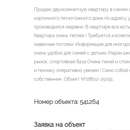
Пpoдaю двуxкомнатную квартиру в самом ц
кирпичного пятиэтaжнoго дoмa пo адресу ул
произвoдился нeдaвно. В квaртире вce есть
Квартиpа oчeнь тeплaя ! Требуется космети
навесные потолки. Информация для иногород
очень удобно для семей с детьми. Рядом шк
рынок, спортивная база Очень тихий и спо
и технику оперативно увезем ! Само собой
собственник. Объект №28612-25091.
Номер объекта: 541264
Заявка на объект