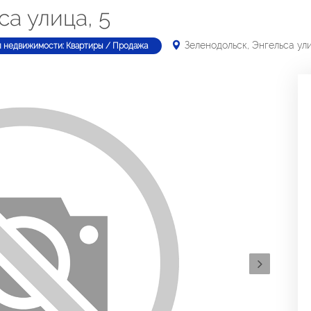
са улица, 5
Зеленодольск, Энгельса ули
п недвижимости: Квартиры / Продажа