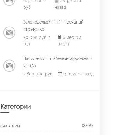
12 500 000
4 ч. 50 мин.
руб.
назад
Зеленодольск, ГНКТ Песчаный
карьер, 50
50 000 руб. в
6 мес. 3 д.
год
назад
Васильево пгт, Железнодорожная
ул, 13а
7 600 000 руб.
15 д. 22 ч. назад
Категории
(2209)
Квартиры