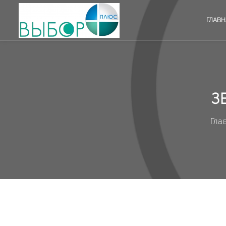
ГЛАВН
З
Гла