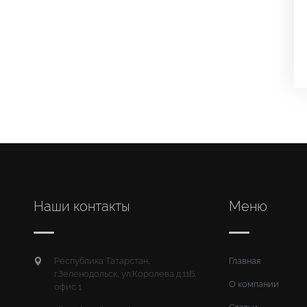
Наши контакты
Меню
Республика Татарстан,
Главная
г.Зеленодольск, ул.Королева д.11Б,
О компании
офис 1