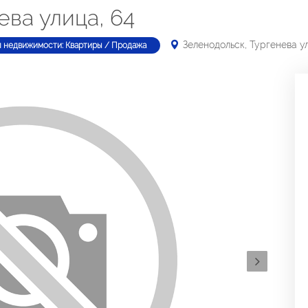
ева улица, 64
Зеленодольск, Тургенева ул
п недвижимости: Квартиры / Продажа