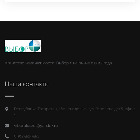
Агентство недвижимости "Выбор +" на рынке с 2012 года.
Наши контакты
Республика Татарстан, г.Зеленодольск, ул.Королева д.11Б, офис
1
viborpluszel@yandex.ru
89625529551