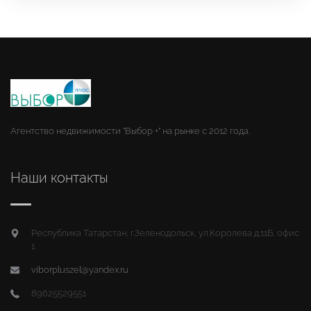
Агентство недвижимости "Выбор +" на рынке с 2012 года.
Наши контакты
Республика Татарстан, г.Зеленодольск, ул.Королева д.11Б, офис
1
viborpluszel@yandex.ru
89625529551