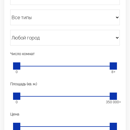
Число комнат
0
8+
Площадь (кв. м.)
0
350 000+
Цена