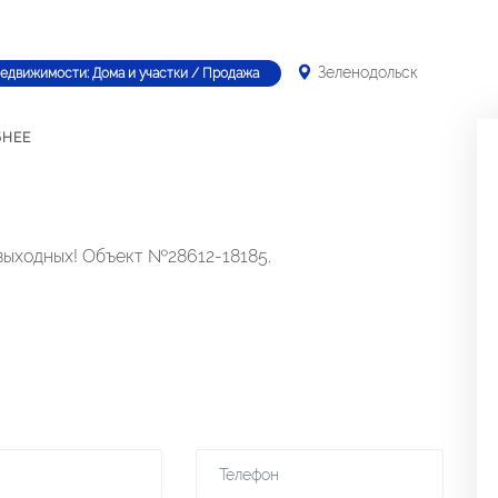
Зеленодольск
недвижимости: Дома и участки / Продажа
БНЕЕ
выходных! Объект №28612-18185.