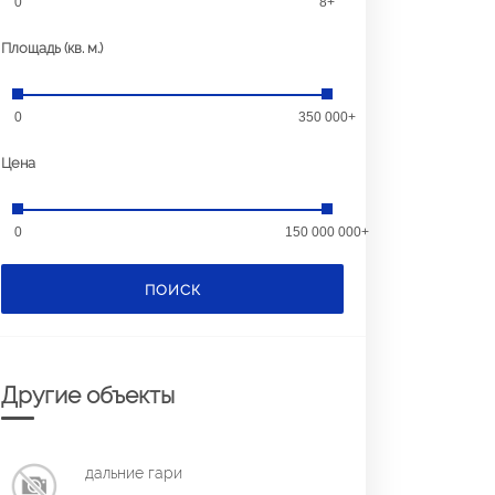
0
8+
Площадь (кв. м.)
0
350 000+
Цена
0
150 000 000+
ПОИСК
Другие объекты
дальние гари