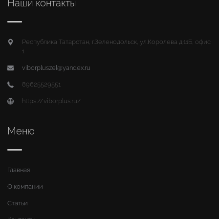
Наши контакты
Республика Татарстан, г.Зеленодольск, ул.Королева д.11Б, офис
1
viborpluszel@yandex.ru
89625529551
https://viborplus.ru/
Меню
Главная
О компании
Статьи