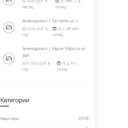
10 000 руб. в
10 мес. 5 д.
месяц
назад
Зеленодольск г, Гастелло ул, 1
59 000 руб. в
15 ч. 28 мин.
год
назад
Зеленодольск г, Карла Маркса ул,
39А
300 000 руб. в
26 д. 6 ч.
год
назад
Категории
(2209)
Квартиры