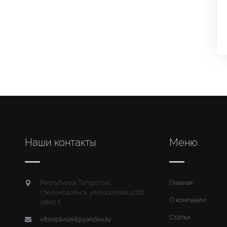
Наши контакты
Меню
Республика Татарстан,
Главная
г.Зеленодольск, ул.Королева д.11Б,
О компании
офис 1
Статьи
viborpluszel@yandex.ru