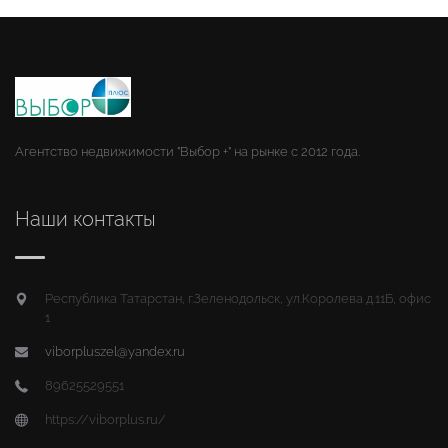
Агентство недвижимости "Выбор +" на рынке с 2012 года.
Наши контакты
Республика Татарстан, г.Зеленодольск, ул.Королева д.11Б, офис
1
viborpluszel@yandex.ru
89625529551
https://viborplus.ru/