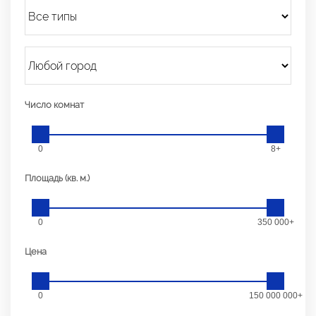
Число комнат
0
8+
Площадь (кв. м.)
0
350 000+
Цена
0
150 000 000+