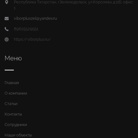
Республика Татарстан, г.Зеленодольск, ул.Королева д.11Б, офис
1
viborpluszel@yandex.ru
89625529551
https://viborplus.ru/
Меню
Главная
О компании
Статьи
Контакты
Сотрудники
Наши объекты