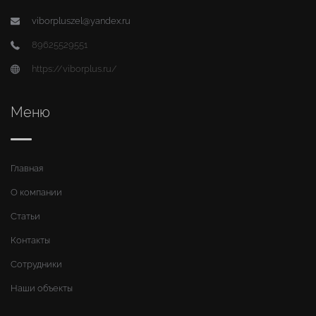
viborpluszel@yandex.ru
89625529551
https://viborplus.ru/
Меню
Главная
О компании
Статьи
Контакты
Сотрудники
Наши объекты