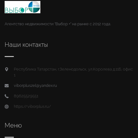
Агентство недвижимости "Выбор +" на рынке с 2012 года.
Наши контакты
Республика Татарстан, г.Зеленодольск, ул.Королева д.11Б, офис
1
viborpluszel@yandex.ru
89625529551
https://viborplus.ru/
Меню