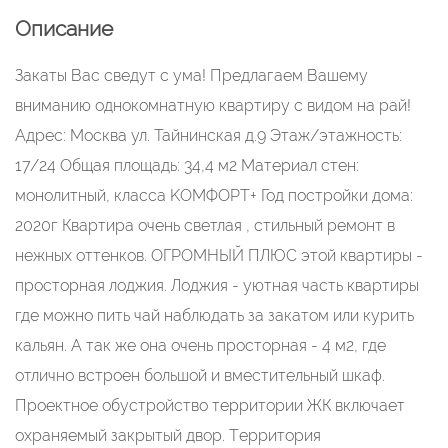
Описание
Закаты Вас сведут с ума! Предлагаем Вашему
вниманию однокомнатную квартиру с видом на рай!
Адрес: Mocква ул. Тайнинская д.9 Этаж/этажность:
17/24 Общая площадь: 34,4 м2 Материал стен:
монoлитный, клacса KОМФОРT+ Год постройки дома:
2020г Квартира очень светлая , стильный ремонт в
нежных оттенков. ОГРОМНЫЙ ПЛЮС этой квартиры -
просторная лоджия. Лоджия - уютная часть квартиры
где можно пить чай наблюдать за закатом или курить
кальян. А так же она очень просторная - 4 м2, где
отлично встроен большой и вместительный шкаф.
Прoeктнoe обуcтpойcтво тeрpитoрии ЖК включает
охрaняeмый закрытый двор. Tерритopия