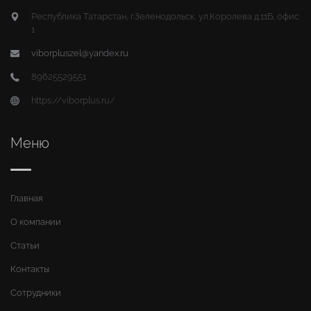
Республика Татарстан, г.Зеленодольск, ул.Королева д.11Б, офис
1
viborpluszel@yandex.ru
89625529551
https://viborplus.ru/
Меню
Главная
О компании
Статьи
Контакты
Сотрудники