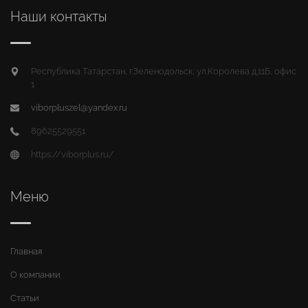
Наши контакты
Республика Татарстан, г.Зеленодольск, ул.Королева д.11Б, офис
1
viborpluszel@yandex.ru
89625529551
https://viborplus.ru/
Меню
Главная
О компании
Статьи