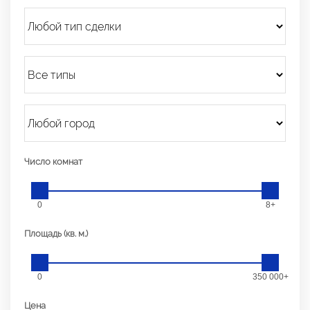
Число комнат
0
8+
Площадь (кв. м.)
0
350 000+
Цена