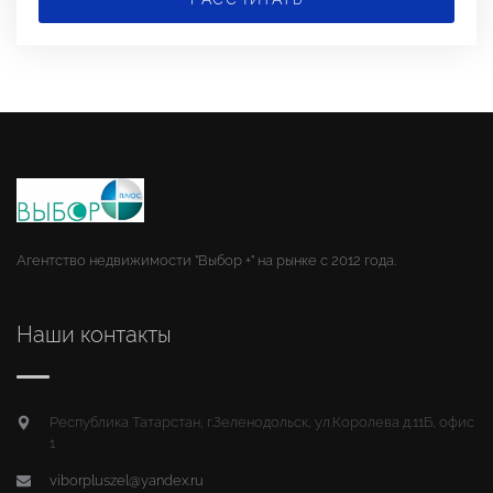
Агентство недвижимости "Выбор +" на рынке с 2012 года.
Наши контакты
Республика Татарстан, г.Зеленодольск, ул.Королева д.11Б, офис
1
viborpluszel@yandex.ru