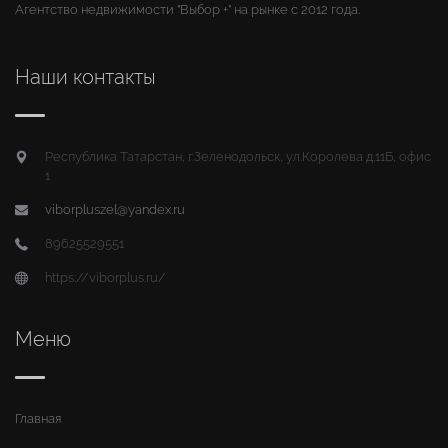
Агентство недвижимости "Выбор +" на рынке с 2012 года.
Наши контакты
Республика Татарстан, г.Зеленодольск, ул.Королева д.11Б, офис
1
viborpluszel@yandex.ru
89625529551
https://viborplus.ru/
Меню
Главная