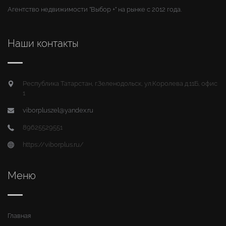
Агентство недвижимости "Выбор +" на рынке с 2012 года.
Наши контакты
Республика Татарстан, г.Зеленодольск, ул.Королева д.11Б, офис
1
viborpluszel@yandex.ru
89625529551
https://viborplus.ru/
Меню
Главная