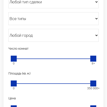
Число комнат
0
8+
Площадь (кв. м.)
0
350 000+
Цена