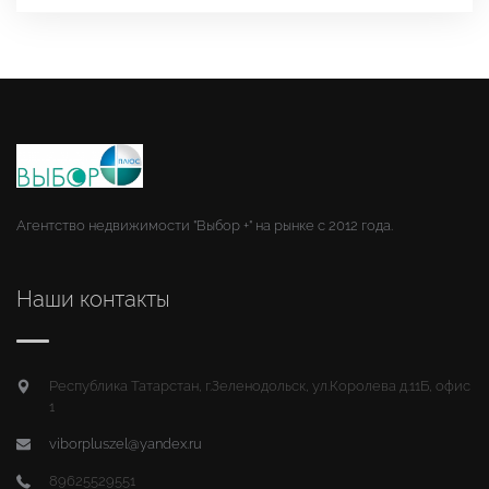
Агентство недвижимости "Выбор +" на рынке с 2012 года.
Наши контакты
Республика Татарстан, г.Зеленодольск, ул.Королева д.11Б, офис
1
viborpluszel@yandex.ru
89625529551