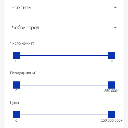
Число комнат
0
8+
Площадь (кв. м.)
0
350 000+
Цена
0
150 000 000+