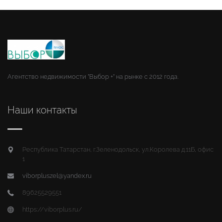
Агентство недвижимости "Выбор +" на рынке с 2012 года.
Наши контакты
Республика Татарстан, г.Зеленодольск, ул.Королева д.11Б, офис
1
viborpluszel@yandex.ru
89625529551
https://viborplus.ru/