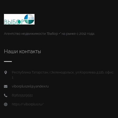
Агентство недвижимости "Выбор +" на рынке с 2012 года.
Наши контакты
Республика Татарстан, г.Зеленодольск, ул.Королева д.11Б, офис
1
viborpluszel@yandex.ru
89625529551
https://viborplus.ru/