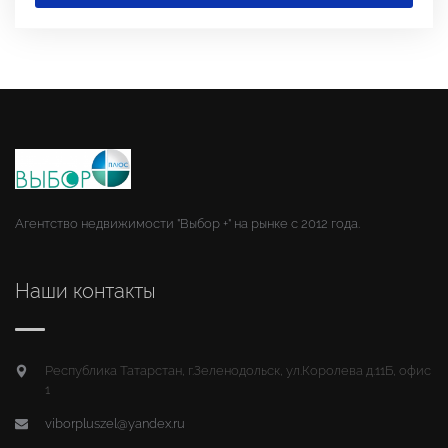
Агентство недвижимости "Выбор +" на рынке с 2012 года.
Наши контакты
Республика Татарстан, г.Зеленодольск, ул.Королева д.11Б, офис
1
viborpluszel@yandex.ru