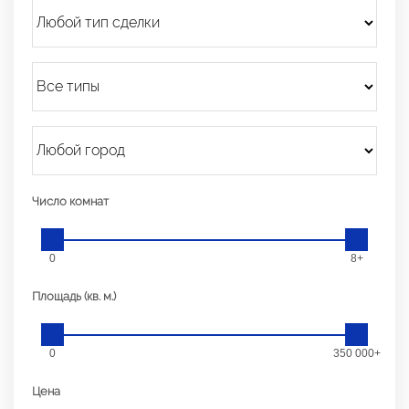
Число комнат
0
8+
Площадь (кв. м.)
0
350 000+
Цена