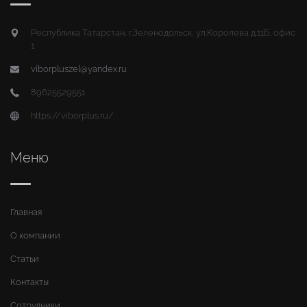
Республика Татарстан, г.Зеленодольск, ул.Королева д.11Б, офис
1
viborpluszel@yandex.ru
89625529551
https://viborplus.ru/
Меню
Главная
О компании
Статьи
Контакты
Сотрудники