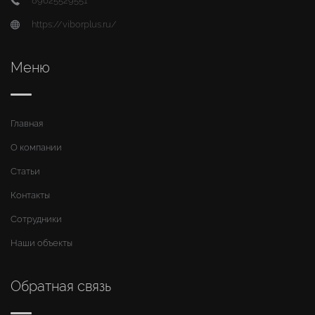
89625529551
https://viborplus.ru/
Меню
Главная
О компании
Статьи
Контакты
Сотрудники
Наши объекты
Обратная связь