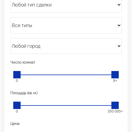
Число комнат
0
8+
Площадь (кв. м.)
0
350 000+
Цена