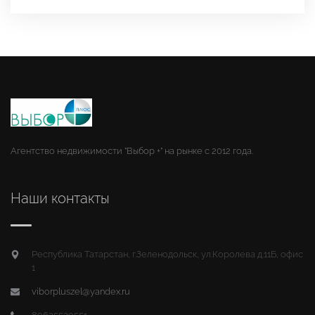
Агентство недвижимости "Выбор +" на рынке с 2012 года.
Наши контакты
Республика Татарстан, г.Зеленодольск, ул.Королева д.11Б, офис
1
viborpluszel@yandex.ru