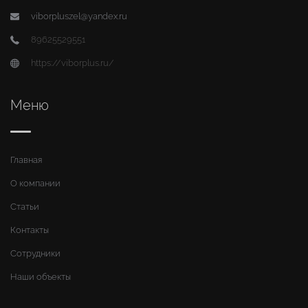
viborpluszel@yandex.ru
89625529551
https://viborplus.ru/
Меню
Главная
О компании
Статьи
Контакты
Сотрудники
Наши объекты