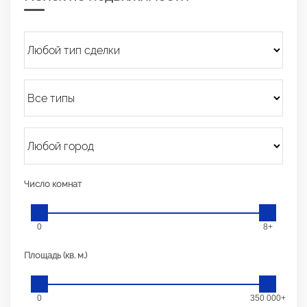
Число комнат
0
8+
Площадь (кв. м.)
0
350 000+