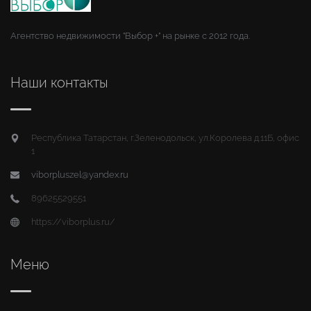
Агентство недвижимости "Выбор +" на рынке с 2012 года.
Наши контакты
Республика Татарстан, г.Зеленодольск, ул.Королева д.11Б, офис
1
viborpluszel@yandex.ru
89625529551
https://viborplus.ru/
Меню