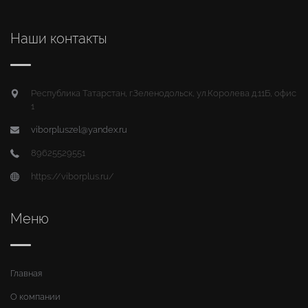
Наши контакты
Республика Татарстан, г.Зеленодольск, ул.Королева д.11Б, офис
1
viborpluszel@yandex.ru
89625529551
https://viborplus.ru/
Меню
Главная
О компании