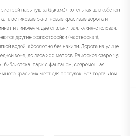
пристрой насыпушка (15кв.м.)+ котельная шлакобетон
нта, пластиковые окна, новые красивые ворота и
инат и линолеум. две спальни, зал, кухня-столовая.
еются другие хозпосторойки (мастерская),
гкой водой, абсолютно без накипи. Дорога на улице
едной зоне, до леса 200 метров. Раифское озеро 1.5
ик, библиотека, парк с фантаном, современная
много красивых мест для прогулок. Без торга. Дом