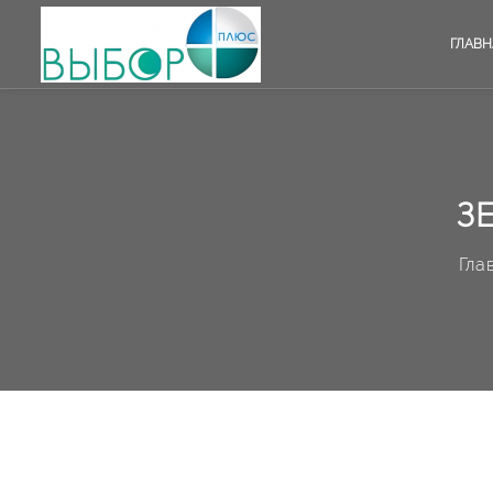
ГЛАВН
З
Гла