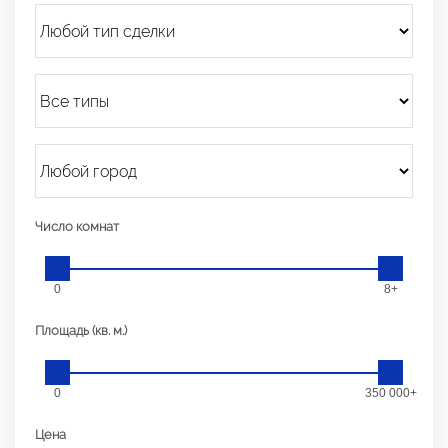
Число комнат
0
8+
Площадь (кв. м.)
0
350 000+
Цена