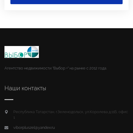
Агентство недвижимости "Выбор +" на рынке с 2012 года.
Наши контакты
Республика Татарстан, г.Зеленодольск, ул.Королева д.11Б, офис
1
viborpluszel@yandex.ru