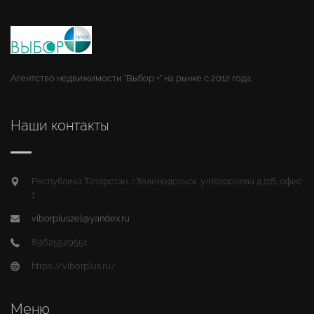
Агентство недвижимости "Выбор +" на рынке с 2012 года.
Наши контакты
Республика Татарстан, г.Зеленодольск, ул.Королева д.11Б, офис
1
viborpluszel@yandex.ru
89625529551
https://viborplus.ru/
Меню