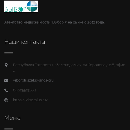
Агентство недвижимости "Выбор +" на рынке с 2012 года.
Наши контакты
Республика Татарстан, г.Зеленодольск, ул.Королева д.11Б, офис
1
viborpluszel@yandex.ru
89625529551
https://viborplus.ru/
Меню