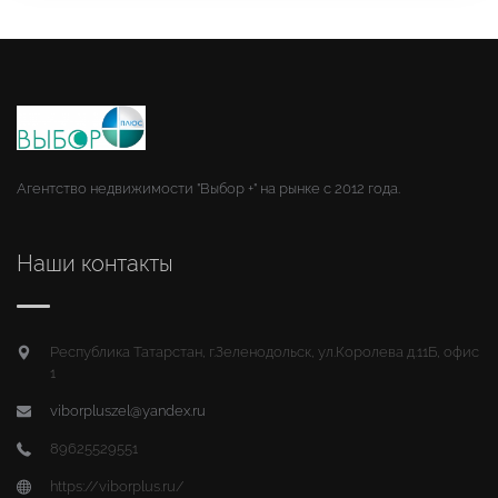
Агентство недвижимости "Выбор +" на рынке с 2012 года.
Наши контакты
Республика Татарстан, г.Зеленодольск, ул.Королева д.11Б, офис
1
viborpluszel@yandex.ru
89625529551
https://viborplus.ru/