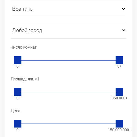
Число комнат
0
8+
Площадь (кв. м.)
0
350 000+
Цена
0
150 000 000+