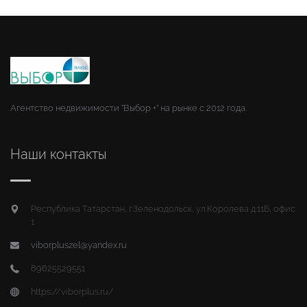
Агентство недвижимости "Выбор +" на рынке с 2012 года.
Наши контакты
Республика Татарстан, г.Зеленодольск, ул.Королева д.11Б, офис
1
viborpluszel@yandex.ru
89625529551
https://viborplus.ru/