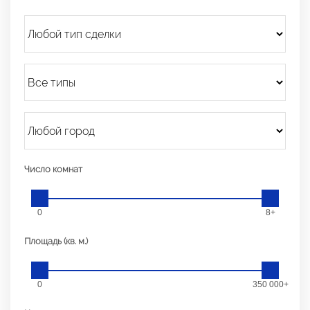
Число комнат
0
8+
Площадь (кв. м.)
0
350 000+