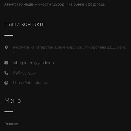
Агентство недвижимости "Выбор +" на рынке с 2012 года.
Наши контакты
Республика Татарстан, г.Зеленодольск, ул.Королева д.11Б, офис
1
viborpluszel@yandex.ru
89625529551
https://viborplus.ru/
Меню
Главная