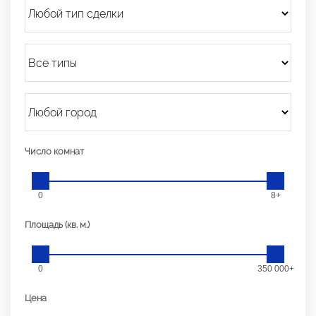
Число комнат
0
8+
Площадь (кв. м.)
0
350 000+
Цена