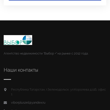
Агентство недвижимости "Выбор +" на рынке с 2012 года.
Наши контакты
Республика Татарстан, г.Зеленодольск, ул.Королева д.11Б, офис
1
viborpluszel@yandex.ru