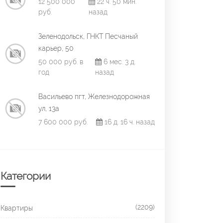
12 500 000
22 ч. 50 мин.
руб.
назад
Зеленодольск, ГНКТ Песчаный
карьер, 50
50 000 руб. в
6 мес. 3 д.
год
назад
Васильево пгт, Железнодорожная
ул, 13а
7 600 000 руб.
16 д. 16 ч. назад
Категории
(2209)
Квартиры