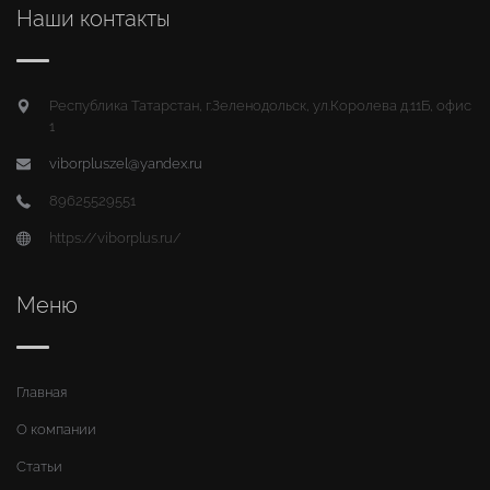
Наши контакты
Республика Татарстан, г.Зеленодольск, ул.Королева д.11Б, офис
1
viborpluszel@yandex.ru
89625529551
https://viborplus.ru/
Меню
Главная
О компании
Статьи