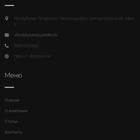
Республика Татарстан, г.Зеленодольск, ул.Королева д.11Б, офис
1
viborpluszel@yandex.ru
89625529551
https://viborplus.ru/
Меню
Главная
О компании
Статьи
Контакты