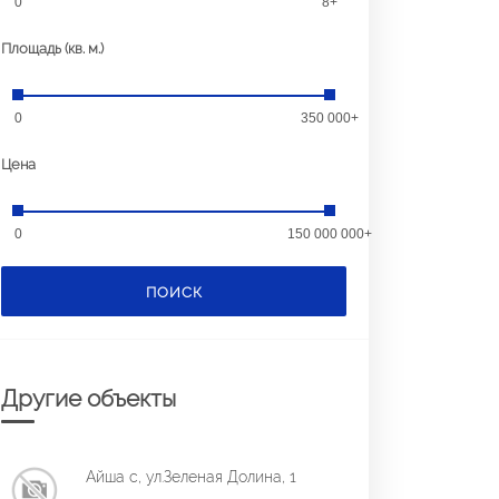
0
8+
Площадь (кв. м.)
0
350 000+
Цена
0
150 000 000+
ПОИСК
Другие объекты
Айша с, ул.Зеленая Долина, 1