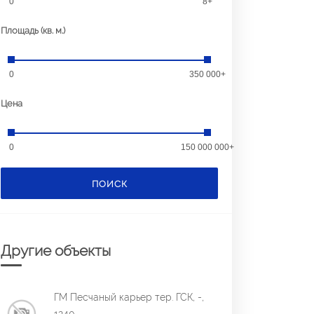
0
8+
Площадь (кв. м.)
0
350 000+
Цена
0
150 000 000+
ПОИСК
Другие объекты
ГМ Песчаный карьер тер. ГСК, -,