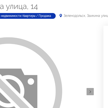
 улица, 14
Зеленодольск, Заикина улиц
 недвижимости: Квартиры / Продажа