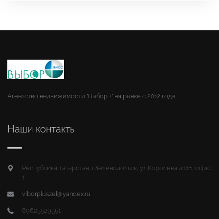
Агентство недвижимости "Выбор +" на рынке с 2012 года.
Наши контакты
Республика Татарстан, г.Зеленодольск, ул.Королева д.11Б, офис
1
viborpluszel@yandex.ru
89625529551