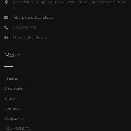
Республика Татарстан, г.Зеленодольск, ул.Королева д.11Б, офис
1
viborpluszel@yandex.ru
89625529551
https://viborplus.ru/
Меню
Главная
О компании
Статьи
Контакты
Сотрудники
Наши объекты