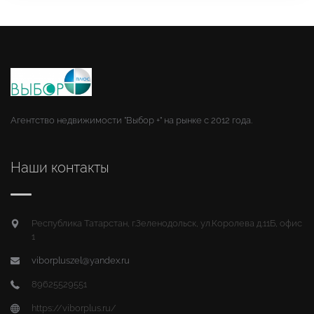
Агентство недвижимости "Выбор +" на рынке с 2012 года.
Наши контакты
Республика Татарстан, г.Зеленодольск, ул.Королева д.11Б, офис
1
viborpluszel@yandex.ru
89625529551
https://viborplus.ru/