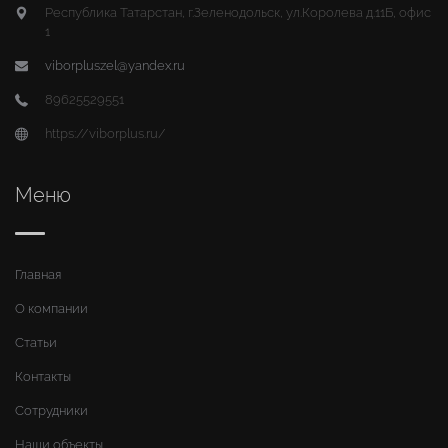
Республика Татарстан, г.Зеленодольск, ул.Королева д.11Б, офис
1
viborpluszel@yandex.ru
89625529551
https://viborplus.ru/
Меню
Главная
О компании
Статьи
Контакты
Сотрудники
Наши объекты