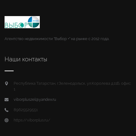
Агентство недвижимости "Выбор +" на рынке с 2012 года.
Наши контакты
Республика Татарстан, г.Зеленодольск, ул.Королева д.11Б, офис
1
viborpluszel@yandex.ru
89625529551
https://viborplus.ru/